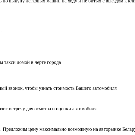
сь
по выкупу легковых машин на ходу и не битых с выездом к кли
г
м такси домой в черте города
ный звонок, чтобы узнать стоимость Вашего автомобиля
ачит встречу для осмотра и оценки автомобиля
. Предложим цену максимально возможную на авторынке Белар