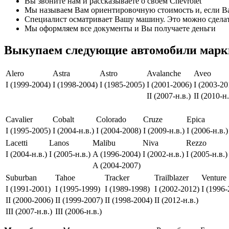
Вы звоните нам и рассказываете о своем Chevrolet
Мы называем Вам ориентировочную стоимость и, если Вас
Специалист осматривает Вашу машину. Это можно сделать
Мы оформляем все документы и Вы получаете деньги
Выкупаем следующие автомобили марки
Alero
Astra
Astro
Avalanche
Aveo
I (1999-2004)
I (1998-2004)
I (1985-2005)
I (2001-2006)
I (2003-20
II (2007-н.в.)
II (2010-н.
Cavalier
Cobalt
Colorado
Cruze
Epica
I (1995-2005)
I (2004-н.в.)
I (2004-2008)
I (2009-н.в.)
I (2006-н.в.)
Lacetti
Lanos
Malibu
Niva
Rezzo
I (2004-н.в.)
I (2005-н.в.)
A (1996-2004)
I (2002-н.в.)
I (2005-н.в.)
A (2004-2007)
Suburban
Tahoe
Tracker
Trailblazer
Venture
I (1991-2001)
I (1995-1999)
I (1989-1998)
I (2002-2012)
I (1996
II (2000-2006)
II (1999-2007)
II (1998-2004)
II (2012-н.в.)
III (2007-н.в.)
III (2006-н.в.)