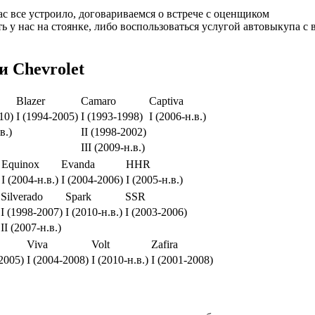
 все устроило, договариваемся о встрече с оценщиком
 у нас на стоянке, либо воспользоваться услугой автовыкупа с 
 Chevrolet
Blazer
Camaro
Captiva
10)
I (1994-2005)
I (1993-1998)
I (2006-н.в.)
в.)
II (1998-2002)
III (2009-н.в.)
Equinox
Evanda
HHR
I (2004-н.в.)
I (2004-2006)
I (2005-н.в.)
Silverado
Spark
SSR
I (1998-2007)
I (2010-н.в.)
I (2003-2006)
II (2007-н.в.)
Viva
Volt
Zafira
-2005)
I (2004-2008)
I (2010-н.в.)
I (2001-2008)