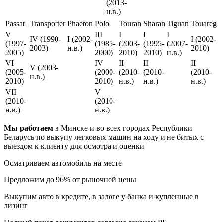
(2013-
н.в.)
Passat
Transporter
Phaeton
Polo
Touran
Sharan
Tiguan
Touareg
V
III
I
I
I
IV (1990-
I (2002-
I (2002-
(1997-
(1985-
(2003-
(1995-
(2007-
2003)
н.в.)
2010)
2005)
2000)
2010)
2010)
н.в.)
VI
IV
II
II
II
V (2003-
(2005-
(2000-
(2010-
(2010-
(2010-
н.в.)
2010)
2010)
н.в.)
н.в.)
н.в.)
VII
V
(2010-
(2010-
н.в.)
н.в.)
Мы работаем
в Минске и во всех городах Республики
Беларусь
по выкупу легковых машин на ходу и не битых с
выездом к клиенту для осмотра и оценки
Осматриваем автомобиль на месте
Предложим до 96% от рыночной цены
Выкупим авто в кредите, в залоге у банка и купленные в
лизинг