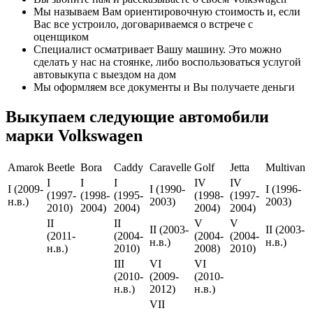
Мы называем Вам ориентировочную стоимость и, если
Вас все устроило, договариваемся о встрече с
оценщиком
Специалист осматривает Вашу машину. Это можно
сделать у нас на стоянке, либо воспользоваться услугой
автовыкупа с выездом на дом
Мы оформляем все документы и Вы получаете деньги
Выкупаем следующие автомобили
марки Volkswagen
Amarok
Beetle
Bora
Caddy
Caravelle
Golf
Jetta
Multivan
I
I
I
IV
IV
I (2009-
I (1990-
I (1996-
(1997-
(1998-
(1995-
(1998-
(1997-
н.в.)
2003)
2003)
2010)
2004)
2004)
2004)
2004)
II
II
V
V
II (2003-
II (2003-
(2011-
(2004-
(2004-
(2004-
н.в.)
н.в.)
н.в.)
2010)
2008)
2010)
III
VI
VI
(2010-
(2009-
(2010-
н.в.)
2012)
н.в.)
VII